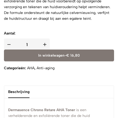
exfoliërende toner die de huid voorbereidt op opvolgende
verzorging en tekenen van huidveroudering helpt verminderen.
De formule ondersteunt de natuurlijke celvernieuwing, verfijnt
de huidstructuur en draagt bij aan een egalere teint.
Aantal:
In winkelwagen
-
€
16,80
Categorieën:
AHA
,
Anti-aging
Beschrijving
Dermasence Chrono Retare AHA Toner
is een
verhelderende en exfoliërende toner die de huid