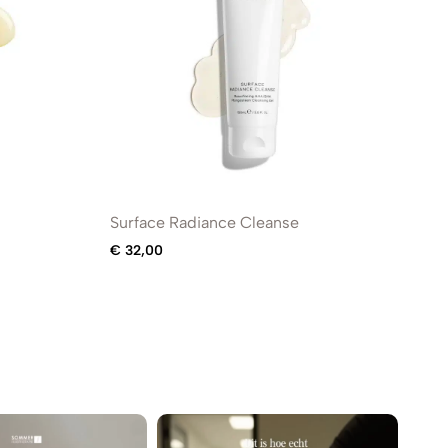
Surface Radiance Cleanse
Hy
€
32,00
€
2