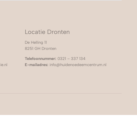
Locatie Dronten
De Helling 11
8251 GH Dronten
Telefoonnummer:
0321 – 337 134
e.nl
E-mailadres:
info@huidenoedeemcentrum.nl