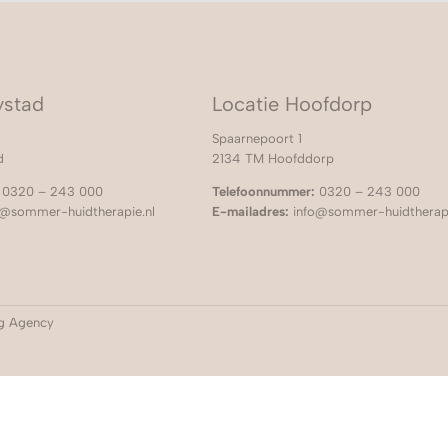
ystad
Locatie Hoofdorp
Spaarnepoort 1
d
2134 TM Hoofddorp
0320 – 243 000
Telefoonnummer:
0320 – 243 000
@sommer-huidtherapie.nl
E-mailadres:
info@sommer-huidtherapi
ng Agency