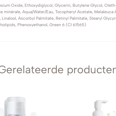
um Oxide, Ethoxydiglycol, Glycerin, Butylene Glycol, Oleth-
le minérale, Aqua/Water/Eau, Tocopheryl Acetate, Melaleuca Alt
Linalool, Ascorbyl Palmitate, Retinyl Palmitate, Stearyl Glycy
spholipids, Phenoxyethanol, Green 6 (CI 61565)
Gerelateerde producte