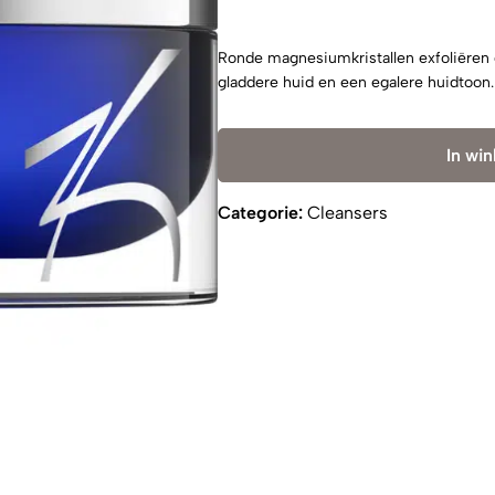
Ronde magnesiumkristallen exfoliëren 
gladdere huid en een egalere huidtoon.
In wi
Categorie:
Cleansers