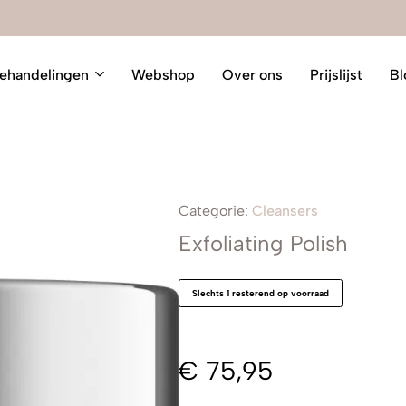
ehandelingen
Webshop
Over ons
Prijslijst
Bl
Categorie:
Cleansers
Exfoliating Polish
Slechts 1 resterend op voorraad
€
75,95