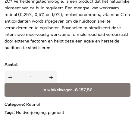
ZO® Verhelderingstechnologie, is een product dat het natuurlijke
pigment van de huid reguleert. Een mengsel van werkzaam
retinol (0,25%, 0,5% en 1,0%), melanineremmers, vitamine C en
antioxidanten wordt afgegeven om de huidtoon snel te
verhelderen en te egaliseren. Bovendien minimaliseert deze
intensieve meervoudig werkzame formule roodheid veroorzaakt
door externe factoren en helpt deze een egale en herstelde
huidtoon te stabiliseren.
Aantal:
In winkelwagen
-
€
157,50
Categorie:
Retinol
Tags:
Huidverjonging
,
pigment