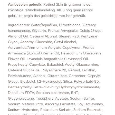
Aanbevolen gebruik:
Retinol Skin Brightener is een
krachtige retinolbehandeling. Als u nog geen retinol
gebruikt, begin dan geleidelijk met het gebruik.
ingrediënten: Water/Aqua/Eau, Dimethicone, Cetearyl
Isononanoate, Glycerin, Prunus Amygdalus Dulcis (Sweet
Almond) Oil, Cetearyl Alcohol, Steareth-20, Pentylene
Glycol, Ascorbyl Glucoside, Cetyl Alcohol,
Acrylamide/Ammonium Acrylate Copolymer, Prunus
Armeniaca (Apricot) Kernel Oil, Pelargonium Graveolens
Flower Oil, Lavandula Angustifolia (Lavender) Oil,
Propylheptyl Caprylate, Bakuchiol, Acetyl Glucosamine,
Cetearyl Glucoside, Polysorbate 20, Retinol, Lecithin,
Polyisobutene, Alcohol, Glutathione, Carbomer, Caprylyl
Glycol, Bisabolol, 1,2-Hexanediol, Silica, Polysorbate 80,
Pentaerythrityl Tetra-di-t-butylHydroxyhydrocinnamate,
Disodium EDTA, Sorbitan Isostearate, BHT,
Gluconolactone, Tocopheryl Acetate, Sodium Sulfite,
Sodium Metabisulfite, Ascorbyl Palmitate, Soy Isoflavones,
Sodium Hydroxide, Potassium Sorbate, Sodium Benzoate,