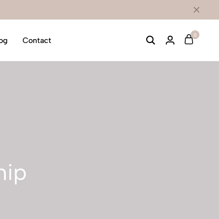
0
og
Contact
hip