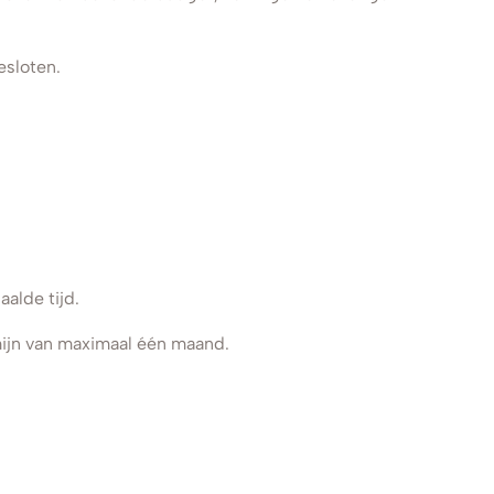
esloten.
alde tijd.
jn van maximaal één maand.